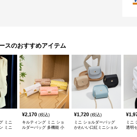
ース
のおすすめアイテム
¥
2,170
¥
1,720
¥
1,9
(税込)
(税込)
グ ミニ
キルティング ミニ ショ
ミニ ショルダーバッグ
ミニ
ン ミニ
ルダーバッグ 多機能 小
かわいい口紅ミニショル
透明
銭入れ 化粧ポーチ
ダーバッグ小銭入れ
ルダ