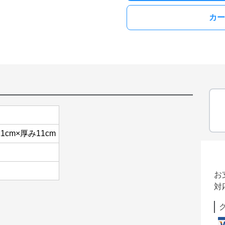
カー
1cm×厚み11cm
お
対