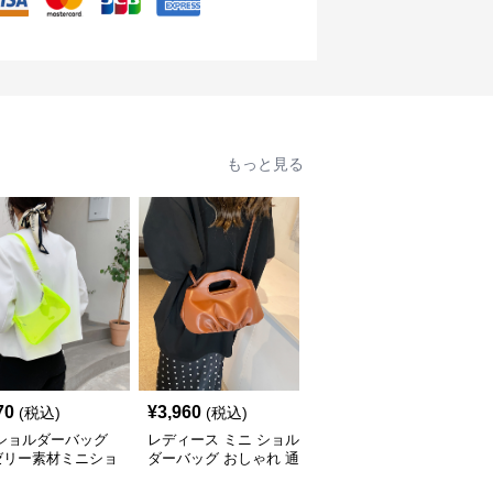
もっと見る
70
¥
3,960
¥
3,590
(税込)
(税込)
(税込)
 ショルダーバッグ
レディース ミニ ショル
ミニ ショルダーバッグ
ゼリー素材ミニショ
ダーバッグ おしゃれ 通
透明クリアミニショルダ
ーバッグ
勤 鞄
ーバッグレディース鞄