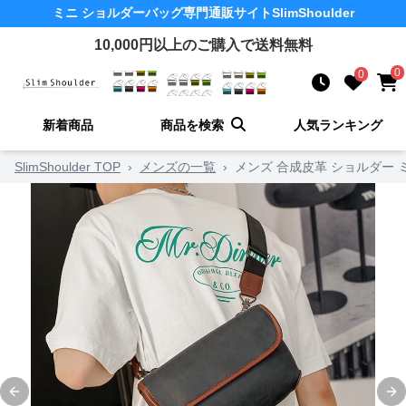
ミニ ショルダーバッグ
専門通販サイト
SlimShoulder
10,000
円以上のご購入で送料無料
0
0
新着商品
商品を検索
人気ランキング
SlimShoulder TOP
›
メンズの一覧
›
メンズ 合成皮革 ショルダー 
Previous slide
Ne