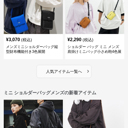
¥
3,070
¥
2,290
(税込)
(税込)
メンズミニショルダーバッグ縦
ショルダー バッグ ミニ メンズ
型財布機能付き3色展開
肩掛けミニバッグ小さめ鞄4色展
開
›
人気アイテム一覧へ
ミニ ショルダーバッグメンズの新着アイテム