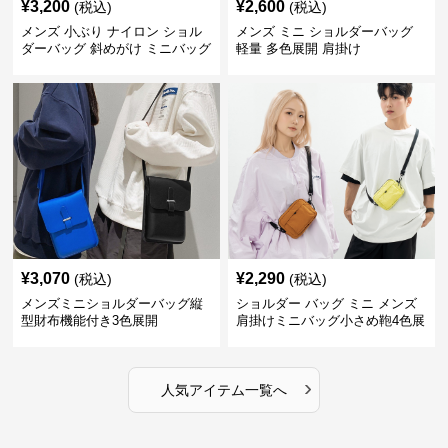
¥
3,200
¥
2,600
(税込)
(税込)
メンズ 小ぶり ナイロン ショル
メンズ ミニ ショルダーバッグ
ダーバッグ 斜めがけ ミニバッグ
軽量 多色展開 肩掛け
¥
3,070
¥
2,290
(税込)
(税込)
メンズミニショルダーバッグ縦
ショルダー バッグ ミニ メンズ
型財布機能付き3色展開
肩掛けミニバッグ小さめ鞄4色展
開
›
人気アイテム一覧へ