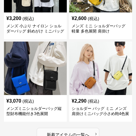
¥
3,200
¥
2,600
(税込)
(税込)
メンズ 小ぶり ナイロン ショル
メンズ ミニ ショルダーバッグ
ダーバッグ 斜めがけ ミニバッグ
軽量 多色展開 肩掛け
¥
3,070
¥
2,290
(税込)
(税込)
メンズミニショルダーバッグ縦
ショルダー バッグ ミニ メンズ
型財布機能付き3色展開
肩掛けミニバッグ小さめ鞄4色展
開
›
新着アイテムの一覧へ