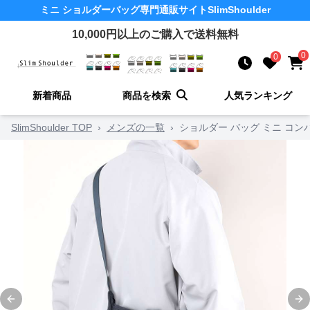
ミニ ショルダーバッグ
専門通販サイト
SlimShoulder
10,000
円以上のご購入で送料無料
0
0
新着商品
商品を検索
人気ランキング
SlimShoulder TOP
›
メンズの一覧
›
ショルダー バッグ ミニ コ
Previous slide
Ne