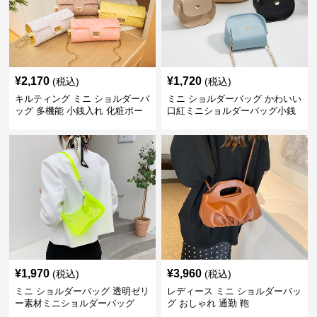
¥
2,170
¥
1,720
(税込)
(税込)
キルティング ミニ ショルダーバ
ミニ ショルダーバッグ かわいい
ッグ 多機能 小銭入れ 化粧ポー
口紅ミニショルダーバッグ小銭
チ
入れ
¥
1,970
¥
3,960
(税込)
(税込)
ミニ ショルダーバッグ 透明ゼリ
レディース ミニ ショルダーバッ
ー素材ミニショルダーバッグ
グ おしゃれ 通勤 鞄