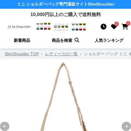
ミニ ショルダーバッグ
専門通販サイト
SlimShoulder
10,000
円以上のご購入で送料無料
0
0
新着商品
商品を検索
人気ランキング
SlimShoulder TOP
›
レディースの一覧
›
ショルダー バッグ ミニ
Previous slide
Ne