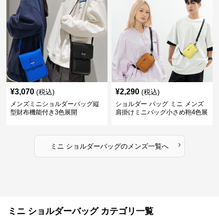
¥
3,070
¥
2,290
(税込)
(税込)
メンズミニショルダーバッグ縦
ショルダー バッグ ミニ メンズ
型財布機能付き3色展開
肩掛けミニバッグ小さめ鞄4色展
開
›
ミニ ショルダーバッグ
の
メンズ
一覧へ
ミニ ショルダーバッグ カテゴリ一覧