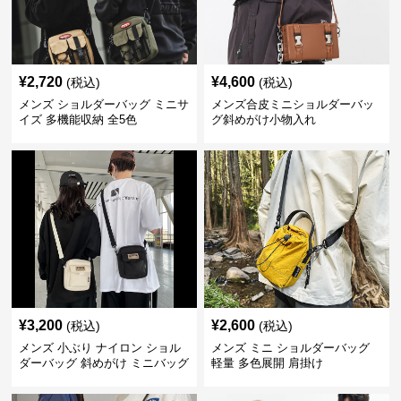
¥
2,720
¥
4,600
(税込)
(税込)
メンズ ショルダーバッグ ミニサ
メンズ合皮ミニショルダーバッ
イズ 多機能収納 全5色
グ斜めがけ小物入れ
¥
3,200
¥
2,600
(税込)
(税込)
メンズ 小ぶり ナイロン ショル
メンズ ミニ ショルダーバッグ
ダーバッグ 斜めがけ ミニバッグ
軽量 多色展開 肩掛け