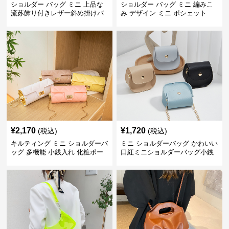
ショルダー バッグ ミニ 上品な
ショルダー バッグ ミニ 編みこ
流苏飾り付きレザー斜め掛けバ
み デザイン ミニ ポシェット
ッグ
¥
2,170
¥
1,720
(税込)
(税込)
キルティング ミニ ショルダーバ
ミニ ショルダーバッグ かわいい
ッグ 多機能 小銭入れ 化粧ポー
口紅ミニショルダーバッグ小銭
チ
入れ