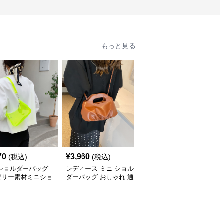
もっと見る
70
¥
3,960
¥
3,590
(税込)
(税込)
(税込)
 ショルダーバッグ
レディース ミニ ショル
ミニ ショルダーバッグ
ゼリー素材ミニショ
ダーバッグ おしゃれ 通
透明クリアミニショルダ
ーバッグ
勤 鞄
ーバッグレディース鞄