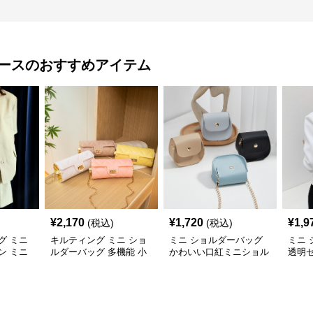
ース
のおすすめアイテム
¥
2,170
¥
1,720
¥
1,9
(税込)
(税込)
グ ミニ
キルティング ミニ ショ
ミニ ショルダーバッグ
ミニ
ン ミニ
ルダーバッグ 多機能 小
かわいい口紅ミニショル
透明
銭入れ 化粧ポーチ
ダーバッグ小銭入れ
ルダ