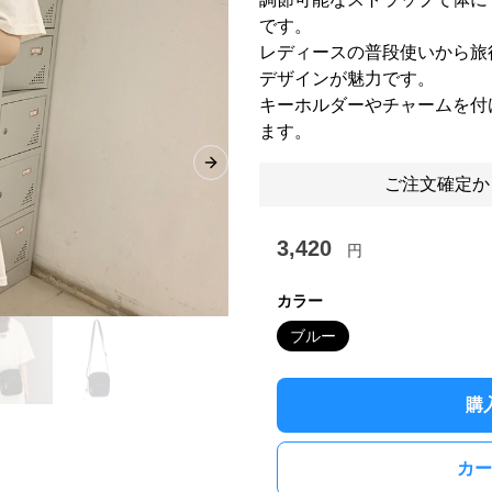
です。
レディースの普段使いから旅
デザインが魅力です。
キーホルダーやチャームを付
ます。
Next slide
ご注文確定か
3,420
円
カラー
ブルー
購
カー