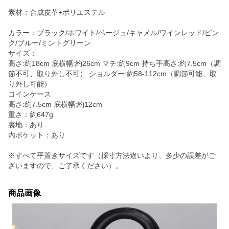
素材：合成皮革+ポリエステル
カラー：ブラック/ホワイト/ベージュ/キャメル/ワインレッド/ピン
ク/ブルー/ミントグリーン
サイズ：
高さ:約18cm 底横幅:約26cm マチ:約9cm 持ち手高さ:約7.5cm（調
節不可、取り外し不可） ショルダー:約58-112cm（調節可能、取
り外し可能）
コインケース
高さ:約7.5cm 底横幅:約12cm
重さ：約647g
裏地：あり
内ポケット：あり
※すべて平置きサイズです（採寸方法違いより、多少の誤差がご
ざいますので、ご了承ください）。
商品画像