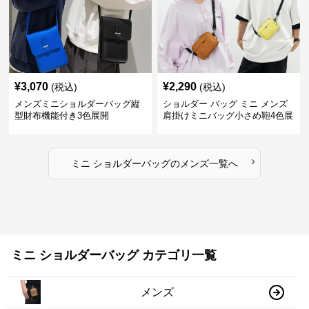
¥
3,070
¥
2,290
(税込)
(税込)
メンズミニショルダーバッグ縦
ショルダー バッグ ミニ メンズ
型財布機能付き3色展開
肩掛けミニバッグ小さめ鞄4色展
開
›
ミニ ショルダーバッグ
の
メンズ
一覧へ
ミニ ショルダーバッグ カテゴリ一覧
メンズ