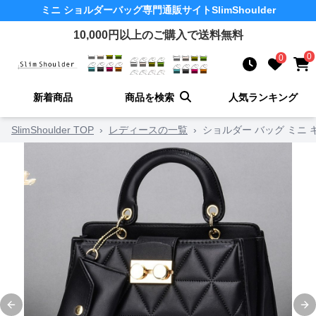
ミニ ショルダーバッグ
専門通販サイト
SlimShoulder
10,000
円以上のご購入で送料無料
0
0
新着商品
商品を検索
人気ランキング
SlimShoulder TOP
›
レディースの一覧
›
ショルダー バッグ ミニ 
Previous slide
Ne