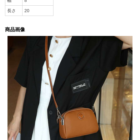
幅
8
長さ
20
商品画像