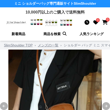
ミニ ショルダーバッグ
専門通販サイト
SlimShoulder
10,000
円以上のご購入で送料無料
0
0
新着商品
商品を検索
人気ランキング
SlimShoulder TOP
›
メンズの一覧
›
ショルダー バッグ ミニ スマ
Previous slide
Ne