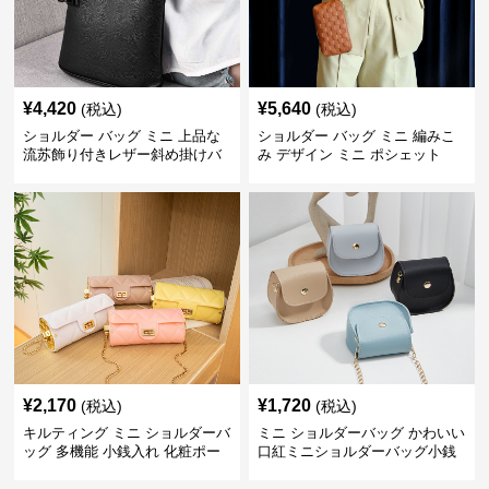
¥
4,420
¥
5,640
(税込)
(税込)
ショルダー バッグ ミニ 上品な
ショルダー バッグ ミニ 編みこ
流苏飾り付きレザー斜め掛けバ
み デザイン ミニ ポシェット
ッグ
¥
2,170
¥
1,720
(税込)
(税込)
キルティング ミニ ショルダーバ
ミニ ショルダーバッグ かわいい
ッグ 多機能 小銭入れ 化粧ポー
口紅ミニショルダーバッグ小銭
チ
入れ