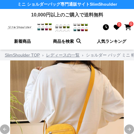
ミニ ショルダーバッグ
専門通販サイト
SlimShoulder
10,000
円以上のご購入で送料無料
0
0
新着商品
商品を検索
人気ランキング
SlimShoulder TOP
›
レディースの一覧
›
ショルダー バッグ ミニ
Previous slide
Ne