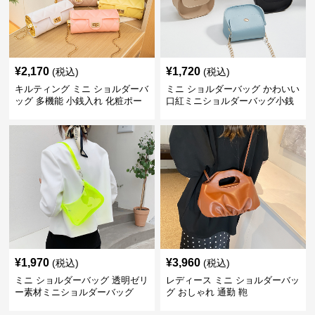
¥
2,170
¥
1,720
(税込)
(税込)
キルティング ミニ ショルダーバ
ミニ ショルダーバッグ かわいい
ッグ 多機能 小銭入れ 化粧ポー
口紅ミニショルダーバッグ小銭
チ
入れ
¥
1,970
¥
3,960
(税込)
(税込)
ミニ ショルダーバッグ 透明ゼリ
レディース ミニ ショルダーバッ
ー素材ミニショルダーバッグ
グ おしゃれ 通勤 鞄