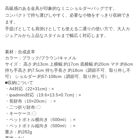
高級感のある金具が印象的なミニショルダーバッグです。
コンパクトで持ち運びしやすく、必要な小物をすっきり収納でき
ます。
手提げとしても肩掛けとしても使える二通りの使い方で、大人カ
ジュアルから上品なスタイルまで幅広く対応します。
素材：合成皮革
カラー：ブラック/ブラウン/キャメル
サイズ： 高さ:約13cm 上横幅:約17cm 底横幅:約20cm マチ:約6cm
持ち手高さ:約7.5cm 持ち手長さ:約18cm（調節不可、取り外し不
可） ショルダー:約57-108cm（調節可、取り外し可）
■収納について
・A4対応（22×31cm)：×
・ipadmini対応（19.6×13.5×0.7cm)：×
・長財布（10×20cm）：×
・二つ折り財布:〇
・キーケース:〇
・ペットボトル横向き（500ml）：×
・ペットボトル縦向き（500ml）：×
重さ：約282g