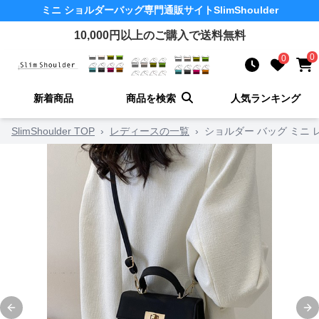
ミニ ショルダーバッグ
専門通販サイト
SlimShoulder
10,000
円以上のご購入で送料無料
0
0
新着商品
商品を検索
人気ランキング
SlimShoulder TOP
›
レディースの一覧
›
ショルダー バッグ ミニ
Previous slide
Ne