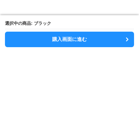
選択中の商品: ブラック
選択中の商品: ブラック
購入画面に進む
購入画面に進む
SlimShoulder
について
利用規約