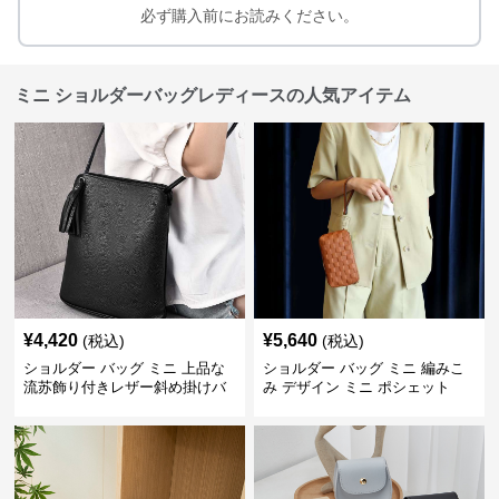
必ず購入前にお読みください。
ミニ ショルダーバッグレディースの人気アイテム
¥
4,420
¥
5,640
(税込)
(税込)
ショルダー バッグ ミニ 上品な
ショルダー バッグ ミニ 編みこ
流苏飾り付きレザー斜め掛けバ
み デザイン ミニ ポシェット
ッグ