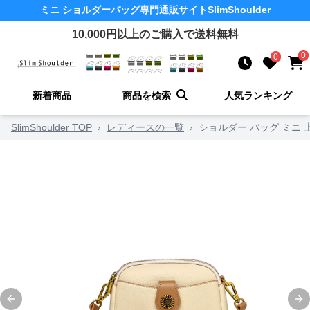
ミニ ショルダーバッグ
専門通販サイト
SlimShoulder
10,000
円以上のご購入で送料無料
0
0
新着商品
商品を検索
人気ランキング
SlimShoulder TOP
›
レディースの一覧
›
ショルダー バッグ ミニ
Previous slide
Ne