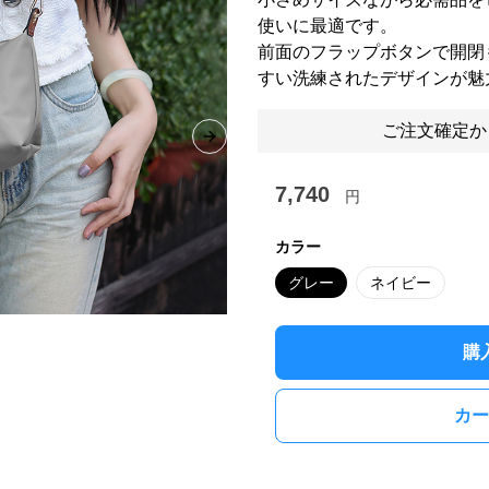
使いに最適です。
前面のフラップボタンで開閉
すい洗練されたデザインが魅
ご注文確定か
Next slide
7,740
円
カラー
グレー
ネイビー
購
カー