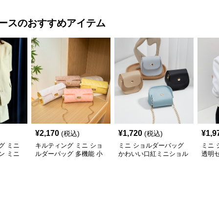
ース
のおすすめアイテム
¥
2,170
¥
1,720
¥
1,9
(税込)
(税込)
グ ミニ
キルティング ミニ ショ
ミニ ショルダーバッグ
ミニ
ン ミニ
ルダーバッグ 多機能 小
かわいい口紅ミニショル
透明
銭入れ 化粧ポーチ
ダーバッグ小銭入れ
ルダ