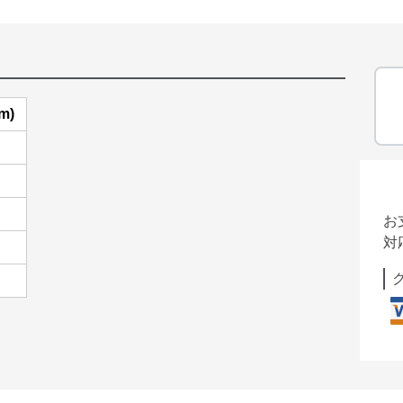
m)
お
対