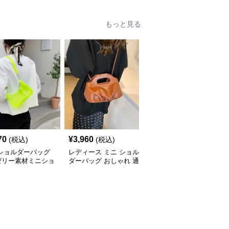
もっと見る
70
¥
3,960
¥
3,590
(税込)
(税込)
(税込)
 ショルダーバッグ
レディース ミニ ショル
ミニ ショルダーバッグ
ゼリー素材ミニショ
ダーバッグ おしゃれ 通
透明クリアミニショルダ
ーバッグ
勤 鞄
ーバッグレディース鞄