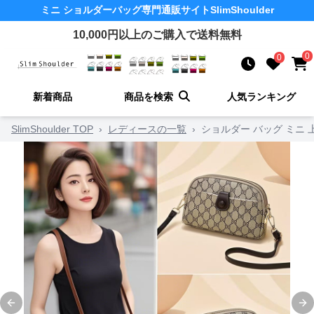
ミニ ショルダーバッグ
専門通販サイト
SlimShoulder
10,000
円以上のご購入で送料無料
0
0
新着商品
商品を検索
人気ランキング
SlimShoulder TOP
›
レディースの一覧
›
ショルダー バッグ ミニ
Previous slide
Ne