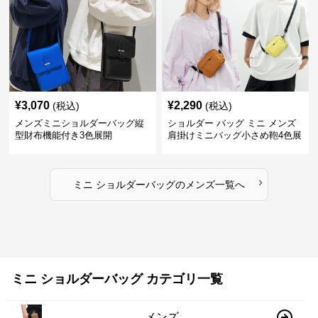
¥
3,070
¥
2,290
(税込)
(税込)
メンズミニショルダーバッグ縦
ショルダー バッグ ミニ メンズ
型財布機能付き3色展開
肩掛けミニバッグ小さめ鞄4色展
開
›
ミニ ショルダーバッグ
の
メンズ
一覧へ
ミニ ショルダーバッグ カテゴリ一覧
メンズ