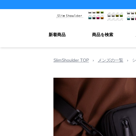
新着商品
商品を検索
SlimShoulder TOP
›
メンズの一覧
›
シ