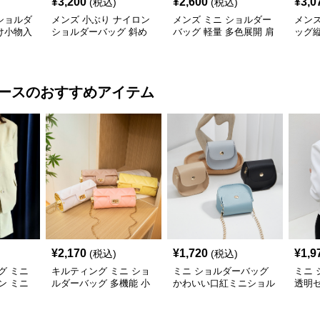
¥
3,200
¥
2,600
¥
3,0
(税込)
(税込)
ショルダ
メンズ 小ぶり ナイロン
メンズ ミニ ショルダー
メン
け小物入
ショルダーバッグ 斜め
バッグ 軽量 多色展開 肩
ッグ
がけ ミニバッグ
掛け
色展
ース
のおすすめアイテム
¥
2,170
¥
1,720
¥
1,9
(税込)
(税込)
グ ミニ
キルティング ミニ ショ
ミニ ショルダーバッグ
ミニ
ン ミニ
ルダーバッグ 多機能 小
かわいい口紅ミニショル
透明
銭入れ 化粧ポーチ
ダーバッグ小銭入れ
ルダ