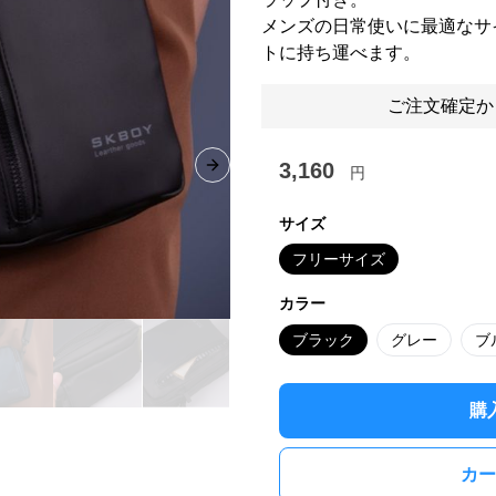
メンズの日常使いに最適なサ
トに持ち運べます。
ご注文確定か
3,160
円
Next slide
サイズ
フリーサイズ
カラー
ブラック
グレー
ブ
購
カー