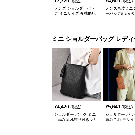
¥
2,720
¥
4,600
(税込)
(税込)
メンズ ショルダーバッ
メンズ合皮ミニ
グ ミニサイズ 多機能収
ーバッグ斜めが
納 全5色
れ
ミニ ショルダーバッグ
レディ
¥
4,420
¥
5,640
(税込)
(税込)
ショルダー バッグ ミニ
ショルダー バッ
上品な流苏飾り付きレザ
編みこみ デザイ
ー斜め掛けバッグ
ポシェット