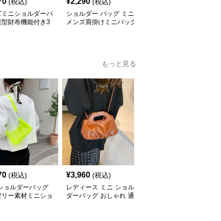
70
¥
2,290
¥
4,000
(税込)
(税込)
(税込)
ズミニショルダーバ
ショルダー バッグ ミニ
メンズ 合成皮革 ショル
縦型財布機能付き3
メンズ肩掛けミニバッグ
ダー ミニバッグ 小物入
開
小さめ鞄4色展開
れ
もっと見る
70
¥
3,960
¥
3,590
(税込)
(税込)
(税込)
 ショルダーバッグ
レディース ミニ ショル
ミニ ショルダーバッグ
ゼリー素材ミニショ
ダーバッグ おしゃれ 通
透明クリアミニショルダ
ーバッグ
勤 鞄
ーバッグレディース鞄