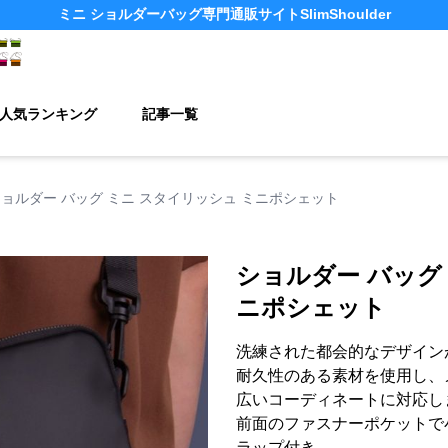
ミニ ショルダーバッグ
専門通販サイト
SlimShoulder
人気ランキング
記事一覧
ョルダー バッグ ミニ スタイリッシュ ミニポシェット
ショルダー バッグ
ニポシェット
洗練された都会的なデザイン
耐久性のある素材を使用し、
広いコーディネートに対応し
前面のファスナーポケットで
ラップ付き。