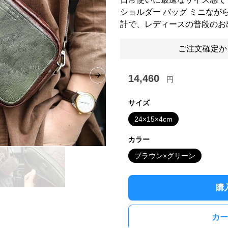
ショルダー バッグ ミニな
計で、レディースの普段のお
ご注文確定か
14,460
円
Next slide
サイズ
24×15×4cm
カラー
ブラウン×グリーン
購
カー