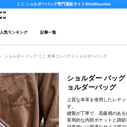
ミニ ショルダーバッグ
専門通販サイト
SlimShoulder
人気ランキング
記事一覧
›
ショルダー バッグ ミニ 本革コンパクトショルダーバッグ
ショルダー バッグ
ョルダーバッグ
上質な本革を使用したレディ
す。
縫製が丁寧で、高級感のある
実用的な内部ポケットと調節
日常使いに最適なサイズ感で