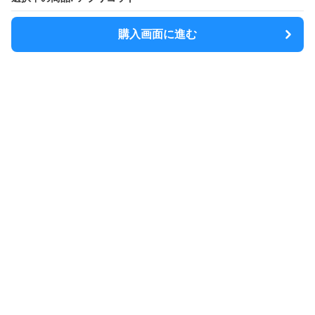
購入画面に進む
購入画面に進む
SlimShoulder
について
利用規約
プライバシー