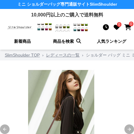
ミニ ショルダーバッグ
専門通販サイト
SlimShoulder
10,000
円以上のご購入で送料無料
0
0
新着商品
商品を検索
人気ランキング
SlimShoulder TOP
›
レディースの一覧
›
ショルダー バッグ ミニ 
Previous slide
Ne