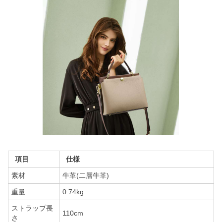
項目
仕様
素材
牛革(二層牛革)
重量
0.74kg
ストラップ長
110cm
さ