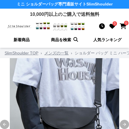
ミニ ショルダーバッグ
専門通販サイト
SlimShoulder
10,000
円以上のご購入で送料無料
0
0
新着商品
商品を検索
人気ランキング
SlimShoulder TOP
›
メンズの一覧
›
ショルダー バッグ ミニ ハ
Previous slide
Ne