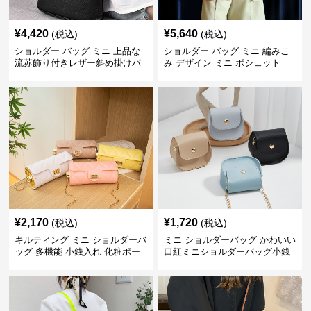
¥
4,420
¥
5,640
(税込)
(税込)
ショルダー バッグ ミニ 上品な
ショルダー バッグ ミニ 編みこ
流苏飾り付きレザー斜め掛けバ
み デザイン ミニ ポシェット
ッグ
¥
2,170
¥
1,720
(税込)
(税込)
キルティング ミニ ショルダーバ
ミニ ショルダーバッグ かわいい
ッグ 多機能 小銭入れ 化粧ポー
口紅ミニショルダーバッグ小銭
チ
入れ