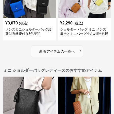
¥
3,070
¥
2,290
(税込)
(税込)
メンズミニショルダーバッグ縦
ショルダー バッグ ミニ メンズ
型財布機能付き3色展開
肩掛けミニバッグ小さめ鞄4色展
開
›
新着アイテムの一覧へ
ミニ ショルダーバッグレディースのおすすめアイテム