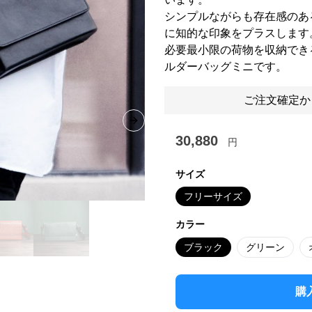
シンプルながらも存在感のあ
に知的な印象をプラスします
必要最小限の荷物を収納でき
ルダーバッグミニです。
ご注文確定か
Next slide
30,880
円
サイズ
フリーサイズ
カラー
ブラック
グリーン
購