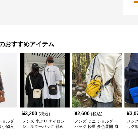
のおすすめアイテム
¥
3,200
¥
2,600
¥
3,0
(税込)
(税込)
ショルダ
メンズ 小ぶり ナイロン
メンズ ミニ ショルダー
メン
け小物入
ショルダーバッグ 斜め
バッグ 軽量 多色展開 肩
ッグ
がけ ミニバッグ
掛け
色展