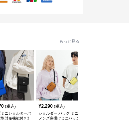
もっと見る
70
¥
2,290
¥
4,000
(税込)
(税込)
(税込)
ズミニショルダーバ
ショルダー バッグ ミニ
メンズ 合成皮革 ショル
縦型財布機能付き3
メンズ肩掛けミニバッグ
ダー ミニバッグ 小物入
開
小さめ鞄4色展開
れ