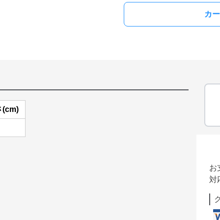
カー
(cm)
お
対