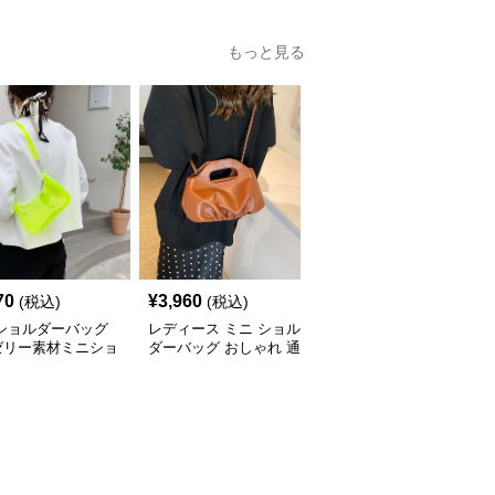
もっと見る
70
¥
3,960
¥
3,590
(税込)
(税込)
(税込)
 ショルダーバッグ
レディース ミニ ショル
ミニ ショルダーバッグ
ゼリー素材ミニショ
ダーバッグ おしゃれ 通
透明クリアミニショルダ
ーバッグ
勤 鞄
ーバッグレディース鞄