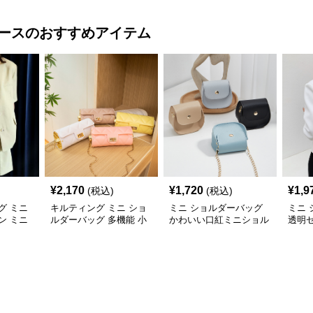
ース
のおすすめアイテム
¥
2,170
¥
1,720
¥
1,9
(税込)
(税込)
グ ミニ
キルティング ミニ ショ
ミニ ショルダーバッグ
ミニ
ン ミニ
ルダーバッグ 多機能 小
かわいい口紅ミニショル
透明
銭入れ 化粧ポーチ
ダーバッグ小銭入れ
ルダ