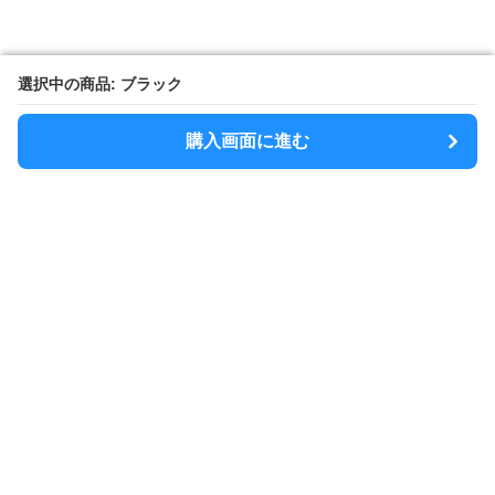
選択中の商品: ブラック
選択中の商品: ブラック
購入画面に進む
購入画面に進む
SlimShoulder
について
利用規約