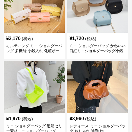
¥
2,170
¥
1,720
(税込)
(税込)
キルティング ミニ ショルダーバ
ミニ ショルダーバッグ かわいい
ッグ 多機能 小銭入れ 化粧ポー
口紅ミニショルダーバッグ小銭
チ
入れ
¥
1,970
¥
3,960
(税込)
(税込)
ミニ ショルダーバッグ 透明ゼリ
レディース ミニ ショルダーバッ
ー素材ミニショルダーバッグ
グ おしゃれ 通勤 鞄