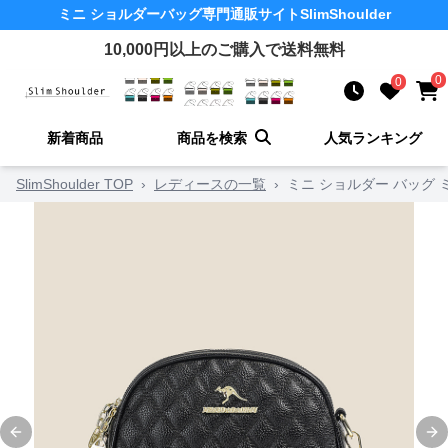
ミニ ショルダーバッグ
専門通販サイト
SlimShoulder
10,000
円以上のご購入で送料無料
0
0
新着商品
商品を検索
人気ランキング
SlimShoulder TOP
›
レディースの一覧
›
ミニ ショルダー バッグ
Previous slide
Ne