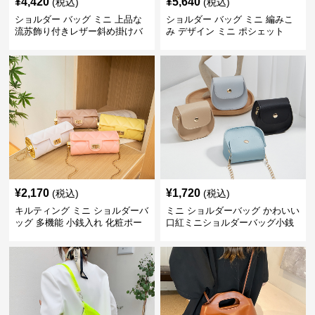
¥
4,420
¥
5,640
(税込)
(税込)
ショルダー バッグ ミニ 上品な
ショルダー バッグ ミニ 編みこ
流苏飾り付きレザー斜め掛けバ
み デザイン ミニ ポシェット
ッグ
¥
2,170
¥
1,720
(税込)
(税込)
キルティング ミニ ショルダーバ
ミニ ショルダーバッグ かわいい
ッグ 多機能 小銭入れ 化粧ポー
口紅ミニショルダーバッグ小銭
チ
入れ