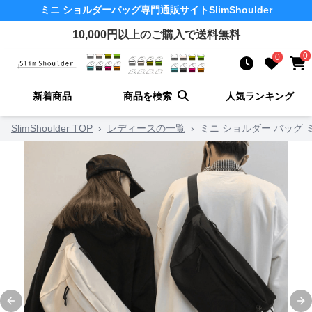
ミニ ショルダーバッグ
専門通販サイト
SlimShoulder
10,000
円以上のご購入で送料無料
0
0
新着商品
商品を検索
人気ランキング
SlimShoulder TOP
›
レディースの一覧
›
ミニ ショルダー バッグ
Previous slide
Ne