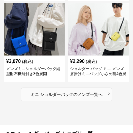
¥
3,070
¥
2,290
(税込)
(税込)
メンズミニショルダーバッグ縦
ショルダー バッグ ミニ メンズ
型財布機能付き3色展開
肩掛けミニバッグ小さめ鞄4色展
開
›
ミニ ショルダーバッグ
の
メンズ
一覧へ