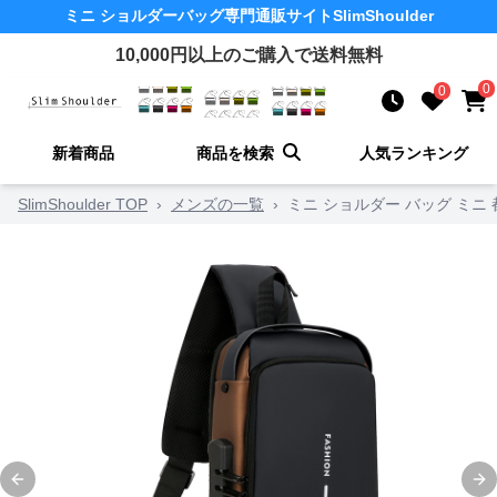
ミニ ショルダーバッグ
専門通販サイト
SlimShoulder
10,000
円以上のご購入で送料無料
0
0
新着商品
商品を検索
人気ランキング
SlimShoulder TOP
›
メンズの一覧
›
ミニ ショルダー バッグ ミニ
Previous slide
Ne