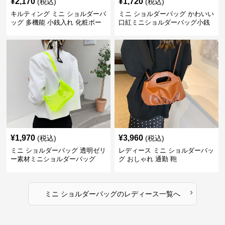
¥
2,170
¥
1,720
(税込)
(税込)
キルティング ミニ ショルダーバ
ミニ ショルダーバッグ かわいい
ッグ 多機能 小銭入れ 化粧ポー
口紅ミニショルダーバッグ小銭
チ
入れ
¥
1,970
¥
3,960
(税込)
(税込)
ミニ ショルダーバッグ 透明ゼリ
レディース ミニ ショルダーバッ
ー素材ミニショルダーバッグ
グ おしゃれ 通勤 鞄
›
ミニ ショルダーバッグ
の
レディース
一覧へ