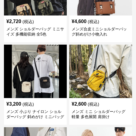
¥
2,720
¥
4,600
(税込)
(税込)
メンズ ショルダーバッグ ミニサ
メンズ合皮ミニショルダーバッ
イズ 多機能収納 全5色
グ斜めがけ小物入れ
¥
3,200
¥
2,600
(税込)
(税込)
メンズ 小ぶり ナイロン ショル
メンズ ミニ ショルダーバッグ
ダーバッグ 斜めがけ ミニバッグ
軽量 多色展開 肩掛け