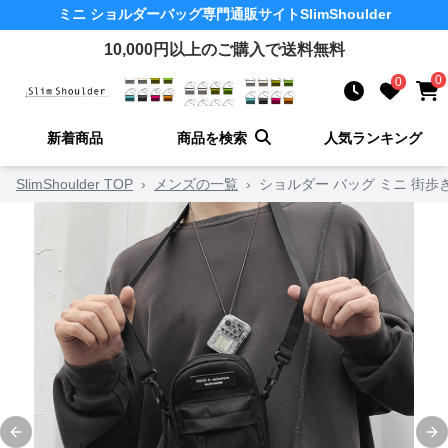
ミニ ショルダーバッグ
専門通販サイト
SlimShoulder
10,000
円以上のご購入で送料無料
0
0
新着商品
商品を検索
人気ランキング
SlimShoulder TOP
›
メンズの一覧
›
ショルダー バッグ ミニ 街
Previous slide
Ne