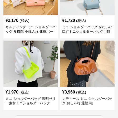
¥
2,170
¥
1,720
(税込)
(税込)
キルティング ミニ ショルダーバ
ミニ ショルダーバッグ かわいい
ッグ 多機能 小銭入れ 化粧ポー
口紅ミニショルダーバッグ小銭
チ
入れ
¥
1,970
¥
3,960
(税込)
(税込)
ミニ ショルダーバッグ 透明ゼリ
レディース ミニ ショルダーバッ
ー素材ミニショルダーバッグ
グ おしゃれ 通勤 鞄