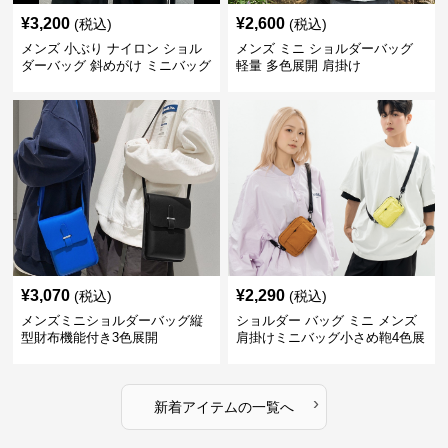
¥
3,200
¥
2,600
(税込)
(税込)
メンズ 小ぶり ナイロン ショル
メンズ ミニ ショルダーバッグ
ダーバッグ 斜めがけ ミニバッグ
軽量 多色展開 肩掛け
¥
3,070
¥
2,290
(税込)
(税込)
メンズミニショルダーバッグ縦
ショルダー バッグ ミニ メンズ
型財布機能付き3色展開
肩掛けミニバッグ小さめ鞄4色展
開
›
新着アイテムの一覧へ