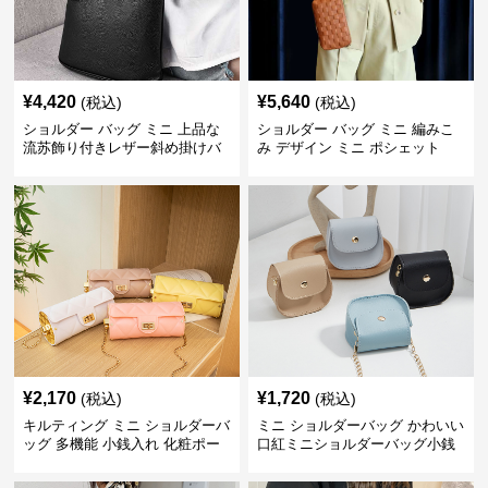
¥
4,420
¥
5,640
(税込)
(税込)
ショルダー バッグ ミニ 上品な
ショルダー バッグ ミニ 編みこ
流苏飾り付きレザー斜め掛けバ
み デザイン ミニ ポシェット
ッグ
¥
2,170
¥
1,720
(税込)
(税込)
キルティング ミニ ショルダーバ
ミニ ショルダーバッグ かわいい
ッグ 多機能 小銭入れ 化粧ポー
口紅ミニショルダーバッグ小銭
チ
入れ