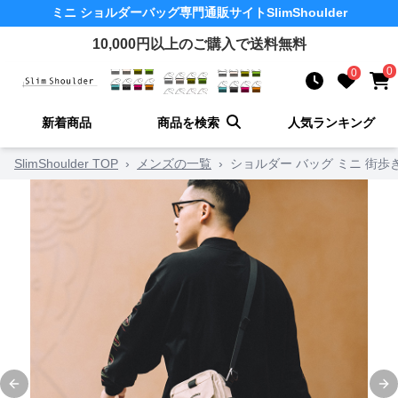
ミニ ショルダーバッグ
専門通販サイト
SlimShoulder
10,000
円以上のご購入で送料無料
0
0
新着商品
商品を検索
人気ランキング
SlimShoulder TOP
›
メンズの一覧
›
ショルダー バッグ ミニ 街
Previous slide
Ne