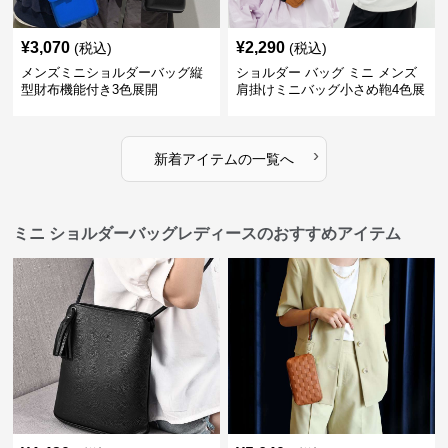
¥
3,070
¥
2,290
(税込)
(税込)
メンズミニショルダーバッグ縦
ショルダー バッグ ミニ メンズ
型財布機能付き3色展開
肩掛けミニバッグ小さめ鞄4色展
開
›
新着アイテムの一覧へ
ミニ ショルダーバッグレディースのおすすめアイテム