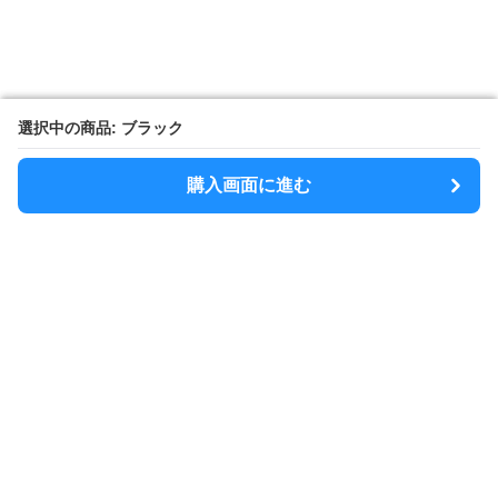
選択中の商品: ブラック
選択中の商品: ブラック
購入画面に進む
購入画面に進む
SlimShoulder
について