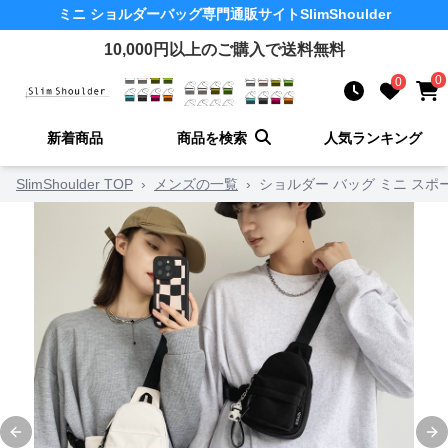
ミニ ショルダーバッグ
専門通販サイト
SlimShoulder
10,000
円以上のご購入で送料無料
0
0
新着商品
商品を検索
人気ランキング
SlimShoulder TOP
›
メンズの一覧
›
ショルダー バッグ ミニ スポ
Previous slide
Ne