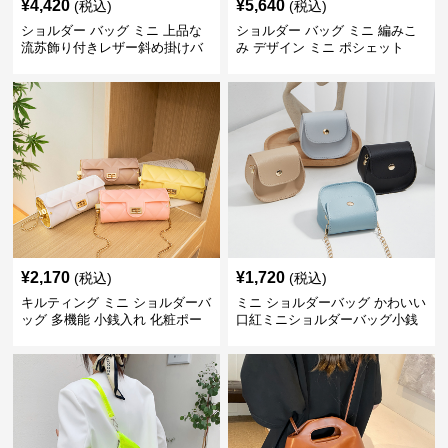
¥
4,420
¥
5,640
(税込)
(税込)
ショルダー バッグ ミニ 上品な
ショルダー バッグ ミニ 編みこ
流苏飾り付きレザー斜め掛けバ
み デザイン ミニ ポシェット
ッグ
¥
2,170
¥
1,720
(税込)
(税込)
キルティング ミニ ショルダーバ
ミニ ショルダーバッグ かわいい
ッグ 多機能 小銭入れ 化粧ポー
口紅ミニショルダーバッグ小銭
チ
入れ