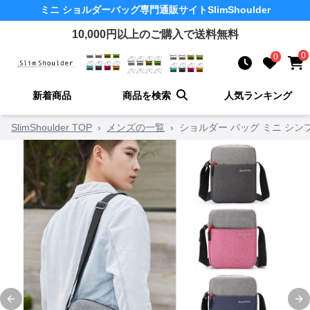
ミニ ショルダーバッグ
専門通販サイト
SlimShoulder
10,000
円以上のご購入で送料無料
0
0
新着商品
商品を検索
人気ランキング
SlimShoulder TOP
›
メンズの一覧
›
ショルダー バッグ ミニ シ
Previous slide
Ne