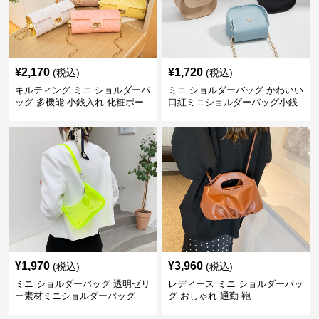
¥
2,170
¥
1,720
(税込)
(税込)
キルティング ミニ ショルダーバ
ミニ ショルダーバッグ かわいい
ッグ 多機能 小銭入れ 化粧ポー
口紅ミニショルダーバッグ小銭
チ
入れ
¥
1,970
¥
3,960
(税込)
(税込)
ミニ ショルダーバッグ 透明ゼリ
レディース ミニ ショルダーバッ
ー素材ミニショルダーバッグ
グ おしゃれ 通勤 鞄