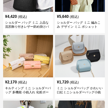
¥
4,420
¥
5,640
(税込)
(税込)
ショルダー バッグ ミニ 上品な
ショルダー バッグ ミニ 編みこ
流苏飾り付きレザー斜め掛けバ
み デザイン ミニ ポシェット
ッグ
¥
2,170
¥
1,720
(税込)
(税込)
キルティング ミニ ショルダーバ
ミニ ショルダーバッグ かわいい
ッグ 多機能 小銭入れ 化粧ポー
口紅ミニショルダーバッグ小銭
チ
入れ