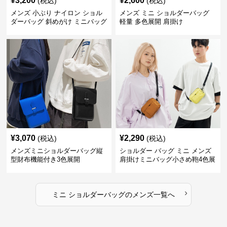
¥
3,200
¥
2,600
(税込)
(税込)
メンズ 小ぶり ナイロン ショル
メンズ ミニ ショルダーバッグ
ダーバッグ 斜めがけ ミニバッグ
軽量 多色展開 肩掛け
¥
3,070
¥
2,290
(税込)
(税込)
メンズミニショルダーバッグ縦
ショルダー バッグ ミニ メンズ
型財布機能付き3色展開
肩掛けミニバッグ小さめ鞄4色展
開
›
ミニ ショルダーバッグ
の
メンズ
一覧へ