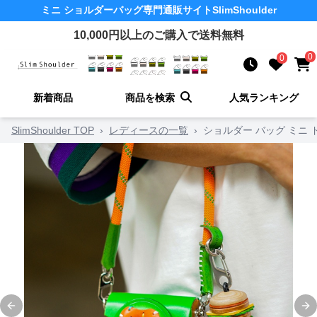
ミニ ショルダーバッグ
専門通販サイト
SlimShoulder
10,000
円以上のご購入で送料無料
0
0
新着商品
商品を検索
人気ランキング
SlimShoulder TOP
›
レディースの一覧
›
ショルダー バッグ ミニ
Previous slide
Ne