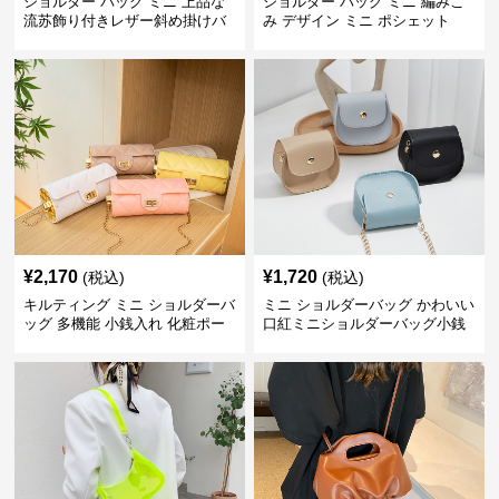
ショルダー バッグ ミニ 上品な
ショルダー バッグ ミニ 編みこ
流苏飾り付きレザー斜め掛けバ
み デザイン ミニ ポシェット
ッグ
¥
2,170
¥
1,720
(税込)
(税込)
キルティング ミニ ショルダーバ
ミニ ショルダーバッグ かわいい
ッグ 多機能 小銭入れ 化粧ポー
口紅ミニショルダーバッグ小銭
チ
入れ