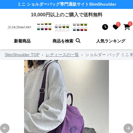
ミニ ショルダーバッグ
専門通販サイト
SlimShoulder
10,000
円以上のご購入で送料無料
0
0
新着商品
商品を検索
人気ランキング
SlimShoulder TOP
›
レディースの一覧
›
ショルダー バッグ ミニ
Previous slide
Ne