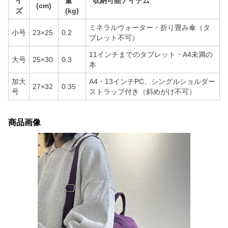
イ
量
収納可能アイテム
(cm)
ズ
(kg)
ミネラルウォーター・折り畳み傘（タ
小号
23×25
0.2
ブレット不可）
11インチまでのタブレット・A4未満の
大号
25×30
0.3
本
加大
A4・13インチPC、シングルショルダー
27×32
0.35
号
ストラップ付き（斜めがけ不可）
商品画像