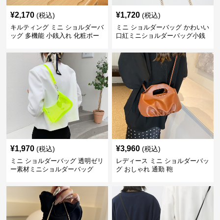
¥
2,170
¥
1,720
(税込)
(税込)
キルティング ミニ ショルダーバ
ミニ ショルダーバッグ かわいい
ッグ 多機能 小銭入れ 化粧ポー
口紅ミニショルダーバッグ小銭
チ
入れ
¥
1,970
¥
3,960
(税込)
(税込)
ミニ ショルダーバッグ 透明ゼリ
レディース ミニ ショルダーバッ
ー素材ミニショルダーバッグ
グ おしゃれ 通勤 鞄