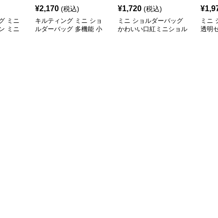
¥
2,170
¥
1,720
¥
1,9
(税込)
(税込)
グ ミニ
キルティング ミニ ショ
ミニ ショルダーバッグ
ミニ
ン ミニ
ルダーバッグ 多機能 小
かわいい口紅ミニショル
透明
銭入れ 化粧ポーチ
ダーバッグ小銭入れ
ルダ