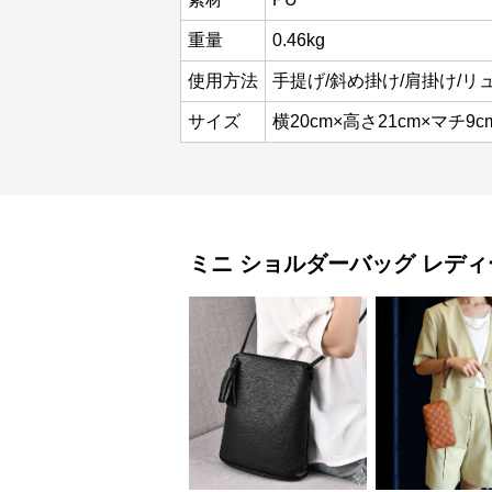
重量
0.46kg
使用方法
手提げ/斜め掛け/肩掛け/リ
サイズ
横20cm×高さ21cm×マチ9c
ミニ ショルダーバッグ
レディ