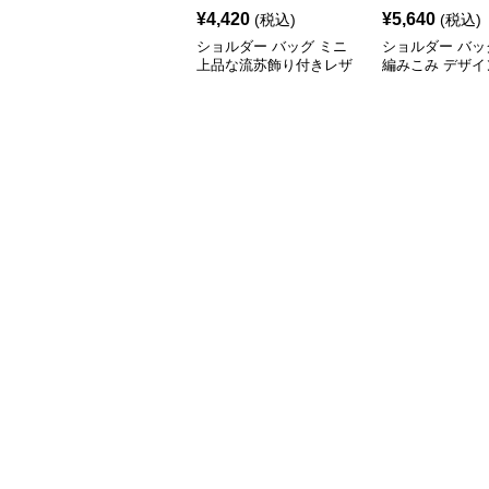
¥
4,420
¥
5,640
(税込)
(税込)
ショルダー バッグ ミニ
ショルダー バッ
上品な流苏飾り付きレザ
編みこみ デザイ
ー斜め掛けバッグ
ポシェット