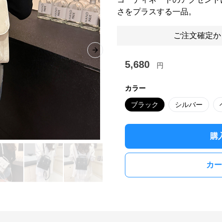
さをプラスする一品。
ご注文確定か
Next slide
5,680
円
カラー
ブラック
シルバー
購
カー