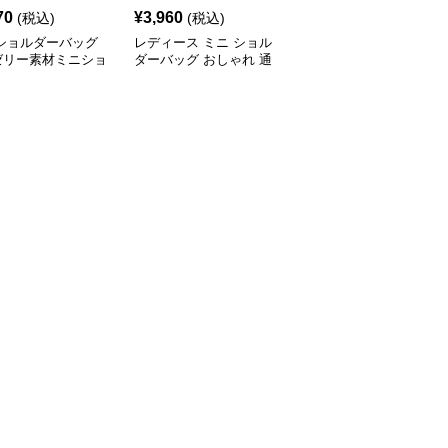
70
¥
3,960
¥
3,590
(税込)
(税込)
(税込)
 ショルダーバッグ
レディース ミニ ショル
ミニ ショルダーバッグ
ゼリー素材ミニショ
ダーバッグ おしゃれ 通
透明クリアミニショルダ
ーバッグ
勤 鞄
ーバッグレディース鞄