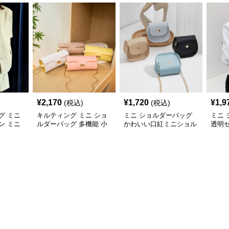
¥
2,170
¥
1,720
¥
1,9
(税込)
(税込)
グ ミニ
キルティング ミニ ショ
ミニ ショルダーバッグ
ミニ
ン ミニ
ルダーバッグ 多機能 小
かわいい口紅ミニショル
透明
銭入れ 化粧ポーチ
ダーバッグ小銭入れ
ルダ