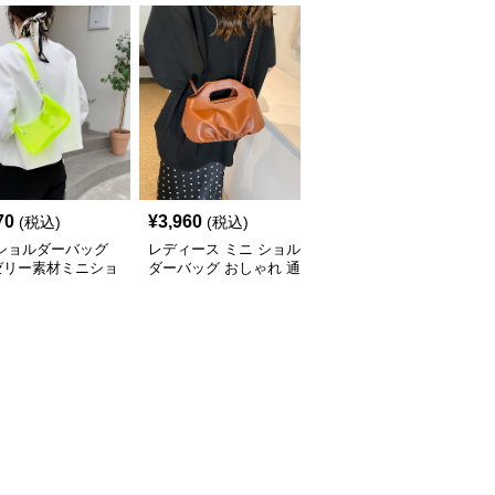
70
¥
3,960
¥
3,590
(税込)
(税込)
(税込)
 ショルダーバッグ
レディース ミニ ショル
ミニ ショルダーバッグ
ゼリー素材ミニショ
ダーバッグ おしゃれ 通
透明クリアミニショルダ
ーバッグ
勤 鞄
ーバッグレディース鞄