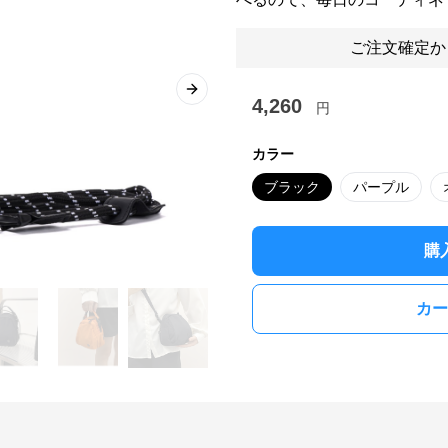
ご注文確定か
Next slide
4,260
円
カラー
ブラック
パープル
購
カー