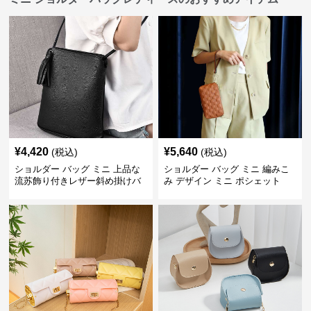
¥
4,420
¥
5,640
(税込)
(税込)
ショルダー バッグ ミニ 上品な
ショルダー バッグ ミニ 編みこ
流苏飾り付きレザー斜め掛けバ
み デザイン ミニ ポシェット
ッグ