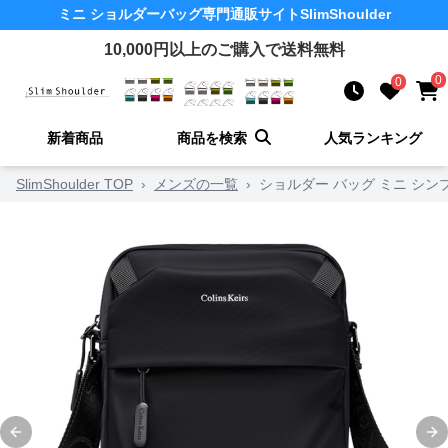
ミニ ショルダーバッグ
専門通販サイト
SlimShoulder
10,000
円以上のご購入で送料無料
0
0
新着商品
商品を検索
人気ランキング
SlimShoulder TOP
›
メンズの一覧
›
ショルダー バッグ ミニ シ
Previous slide
Ne