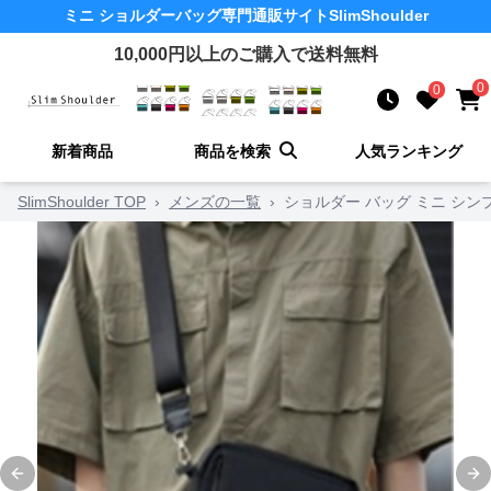
ミニ ショルダーバッグ
専門通販サイト
SlimShoulder
10,000
円以上のご購入で送料無料
0
0
新着商品
商品を検索
人気ランキング
SlimShoulder TOP
›
メンズの一覧
›
ショルダー バッグ ミニ シ
Previous slide
Ne