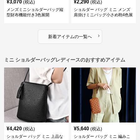
¥
3,070
¥
2,290
(税込)
(税込)
メンズミニショルダーバッグ縦
ショルダー バッグ ミニ メンズ
型財布機能付き3色展開
肩掛けミニバッグ小さめ鞄4色展
開
›
新着アイテムの一覧へ
ミニ ショルダーバッグレディースのおすすめアイテム
¥
4,420
¥
5,640
(税込)
(税込)
ショルダー バッグ ミニ 上品な
ショルダー バッグ ミニ 編みこ