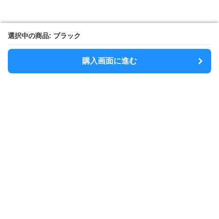
選択中の商品: ブラック
選択中の商品: ブラック
購入画面に進む
購入画面に進む
SlimShoulder
について
利用規約