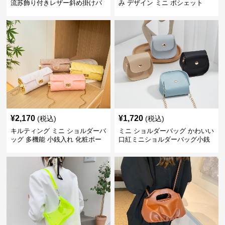
流苏飾り付きレザー斜め掛けバ
み デザイン ミニ ポシェット
ッグ
¥
2,170
¥
1,720
(税込)
(税込)
キルティング ミニ ショルダーバ
ミニ ショルダーバッグ かわいい
ッグ 多機能 小銭入れ 化粧ポー
口紅ミニショルダーバッグ小銭
チ
入れ