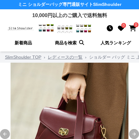
ミニ ショルダーバッグ
専門通販サイト
SlimShoulder
10,000
円以上のご購入で送料無料
0
0
新着商品
商品を検索
人気ランキング
SlimShoulder TOP
›
レディースの一覧
›
ショルダー バッグ ミニ
Previous slide
Ne