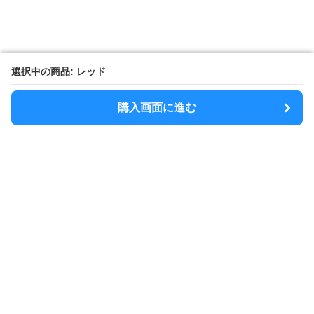
選択中の商品: レッド
選択中の商品: レッド
購入画面に進む
購入画面に進む
SlimShoulder
について