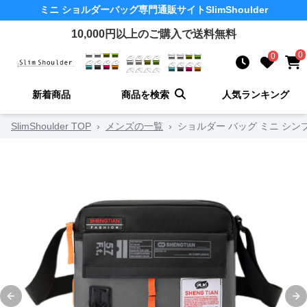
ミニ ショルダーバッグ
専門通販サイト
SlimShoulder
10,000
円以上のご購入で送料無料
0
0
新着商品
商品を検索
人気ランキング
SlimShoulder TOP
›
メンズの一覧
›
ショルダー バッグ ミニ シ
Previous slide
Ne