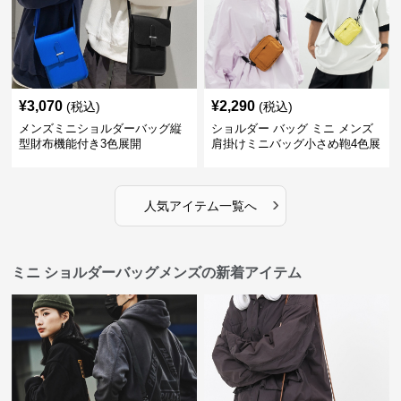
¥
3,070
¥
2,290
(税込)
(税込)
メンズミニショルダーバッグ縦
ショルダー バッグ ミニ メンズ
型財布機能付き3色展開
肩掛けミニバッグ小さめ鞄4色展
開
›
人気アイテム一覧へ
ミニ ショルダーバッグメンズの新着アイテム