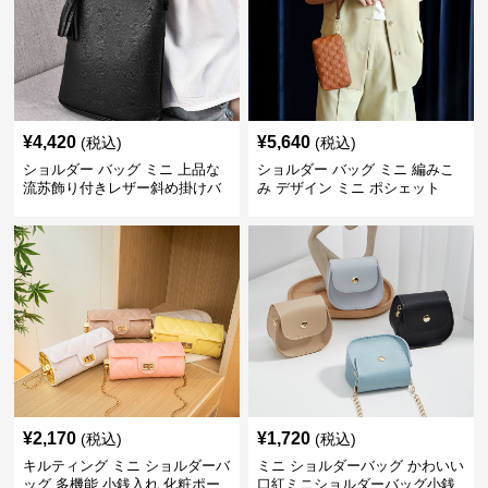
¥
4,420
¥
5,640
(税込)
(税込)
ショルダー バッグ ミニ 上品な
ショルダー バッグ ミニ 編みこ
流苏飾り付きレザー斜め掛けバ
み デザイン ミニ ポシェット
ッグ
¥
2,170
¥
1,720
(税込)
(税込)
キルティング ミニ ショルダーバ
ミニ ショルダーバッグ かわいい
ッグ 多機能 小銭入れ 化粧ポー
口紅ミニショルダーバッグ小銭