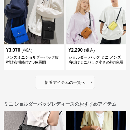
¥
3,070
¥
2,290
(税込)
(税込)
メンズミニショルダーバッグ縦
ショルダー バッグ ミニ メンズ
型財布機能付き3色展開
肩掛けミニバッグ小さめ鞄4色展
開
›
新着アイテムの一覧へ
ミニ ショルダーバッグレディースのおすすめアイテム