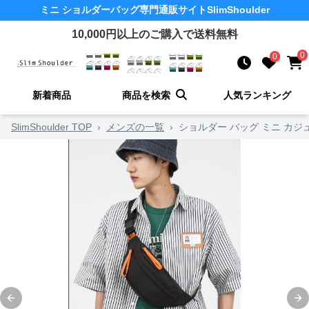
ミニ ショルダーバッグ
専門通販サイト
SlimShoulder
10,000
円以上のご購入で送料無料
0
0
新着商品
商品を検索
人気ランキング
SlimShoulder TOP
›
メンズの一覧
›
ショルダー バッグ ミニ カジ
Previous slide
Ne