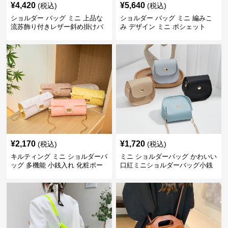
¥
4,420
¥
5,640
(税込)
(税込)
ショルダー バッグ ミニ 上品な
ショルダー バッグ ミニ 編みこ
流苏飾り付きレザー斜め掛けバ
み デザイン ミニ ポシェット
ッグ
¥
2,170
¥
1,720
(税込)
(税込)
キルティング ミニ ショルダーバ
ミニ ショルダーバッグ かわいい
ッグ 多機能 小銭入れ 化粧ポー
口紅ミニショルダーバッグ小銭
チ
入れ