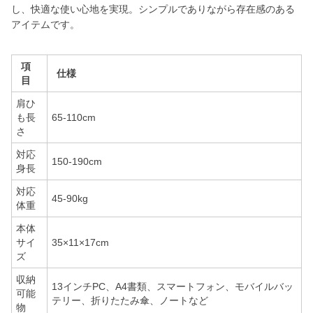
し、快適な使い心地を実現。シンプルでありながら存在感のある
アイテムです。
項
仕様
目
肩ひ
も長
65-110cm
さ
対応
150-190cm
身長
対応
45-90kg
体重
本体
サイ
35×11×17cm
ズ
収納
13インチPC、A4書類、スマートフォン、モバイルバッ
可能
テリー、折りたたみ傘、ノートなど
物