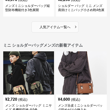
メンズミニショルダーバッグ縦
ショルダー バッグ ミニ メンズ
型財布機能付き3色展開
肩掛けミニバッグ小さめ鞄4色展
開
›
人気アイテム一覧へ
ミニ ショルダーバッグメンズの新着アイテム
¥
2,720
¥
4,600
(税込)
(税込)
メンズ ショルダーバッグ ミニサ
メンズ合皮ミニショルダーバッ
イズ 多機能収納 全5色
グ斜めがけ小物入れ