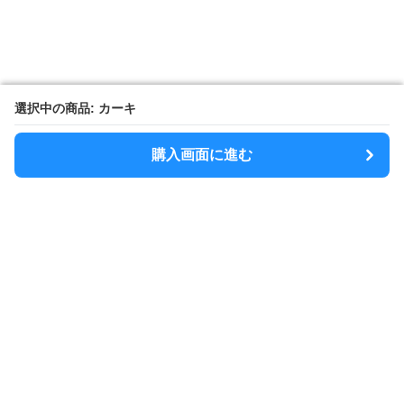
選択中の商品: カーキ
選択中の商品: カーキ
購入画面に進む
購入画面に進む
SlimShoulder
について