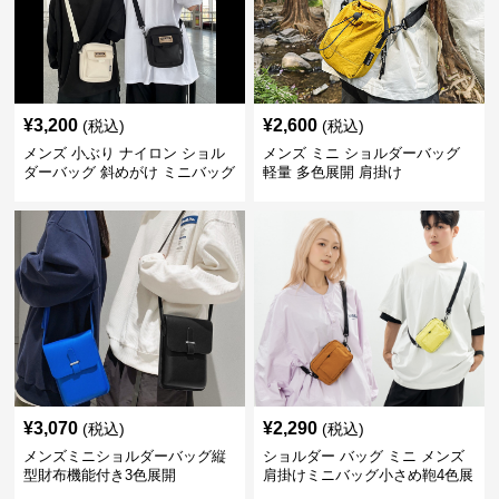
¥
3,200
¥
2,600
(税込)
(税込)
メンズ 小ぶり ナイロン ショル
メンズ ミニ ショルダーバッグ
ダーバッグ 斜めがけ ミニバッグ
軽量 多色展開 肩掛け
¥
3,070
¥
2,290
(税込)
(税込)
メンズミニショルダーバッグ縦
ショルダー バッグ ミニ メンズ
型財布機能付き3色展開
肩掛けミニバッグ小さめ鞄4色展
開