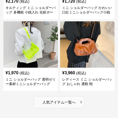
¥
2,170
¥
1,720
(税込)
(税込)
キルティング ミニ ショルダーバ
ミニ ショルダーバッグ かわいい
ッグ 多機能 小銭入れ 化粧ポー
口紅ミニショルダーバッグ小銭
チ
入れ
¥
1,970
¥
3,960
(税込)
(税込)
ミニ ショルダーバッグ 透明ゼリ
レディース ミニ ショルダーバッ
ー素材ミニショルダーバッグ
グ おしゃれ 通勤 鞄
›
人気アイテム一覧へ