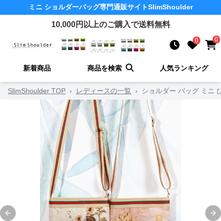
ミニ ショルダーバッグ
専門通販サイト
SlimShoulder
10,000
円以上のご購入で送料無料
0
0
新着商品
商品を検索
人気ランキング
SlimShoulder TOP
›
レディースの一覧
›
ショルダー バッグ ミニ
Previous slide
Ne