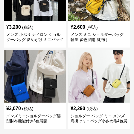
¥
3,200
¥
2,600
(税込)
(税込)
メンズ 小ぶり ナイロン ショル
メンズ ミニ ショルダーバッグ
ダーバッグ 斜めがけ ミニバッグ
軽量 多色展開 肩掛け
¥
3,070
¥
2,290
(税込)
(税込)
メンズミニショルダーバッグ縦
ショルダー バッグ ミニ メンズ
型財布機能付き3色展開
肩掛けミニバッグ小さめ鞄4色展
開