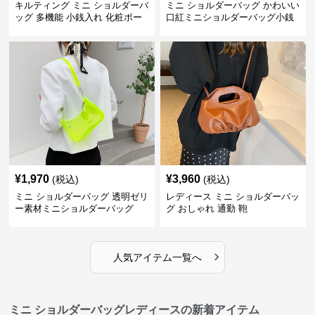
キルティング ミニ ショルダーバ
ミニ ショルダーバッグ かわいい
ッグ 多機能 小銭入れ 化粧ポー
口紅ミニショルダーバッグ小銭
チ
入れ
¥
1,970
¥
3,960
(税込)
(税込)
ミニ ショルダーバッグ 透明ゼリ
レディース ミニ ショルダーバッ
ー素材ミニショルダーバッグ
グ おしゃれ 通勤 鞄
›
人気アイテム一覧へ
ミニ ショルダーバッグレディースの新着アイテム