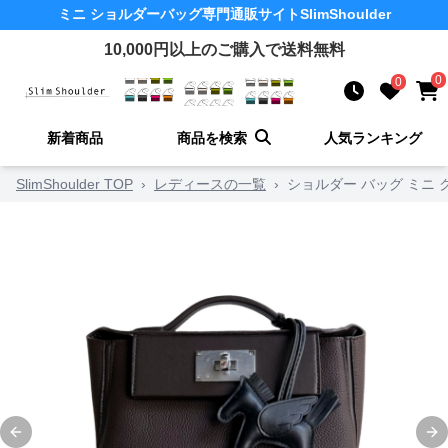
ミニ ショルダーバッグ
専門通販サイト
SlimShoulder
10,000
円以上のご購入で送料無料
0
0
新着商品
商品を検索
人気ランキング
SlimShoulder TOP
›
レディースの一覧
›
ショルダー バッグ ミニ 
Previous slide
Ne