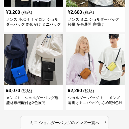
¥
3,200
¥
2,600
(税込)
(税込)
メンズ 小ぶり ナイロン ショル
メンズ ミニ ショルダーバッグ
ダーバッグ 斜めがけ ミニバッグ
軽量 多色展開 肩掛け
¥
3,070
¥
2,290
(税込)
(税込)
メンズミニショルダーバッグ縦
ショルダー バッグ ミニ メンズ
型財布機能付き3色展開
肩掛けミニバッグ小さめ鞄4色展
開
›
ミニ ショルダーバッグ
の
メンズ
一覧へ