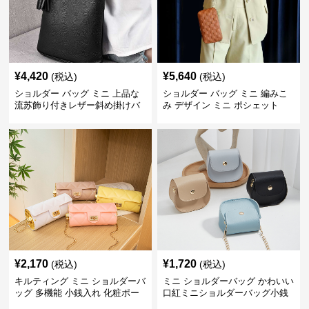
¥
4,420
¥
5,640
(税込)
(税込)
ショルダー バッグ ミニ 上品な
ショルダー バッグ ミニ 編みこ
流苏飾り付きレザー斜め掛けバ
み デザイン ミニ ポシェット
ッグ
¥
2,170
¥
1,720
(税込)
(税込)
キルティング ミニ ショルダーバ
ミニ ショルダーバッグ かわいい
ッグ 多機能 小銭入れ 化粧ポー
口紅ミニショルダーバッグ小銭
チ
入れ