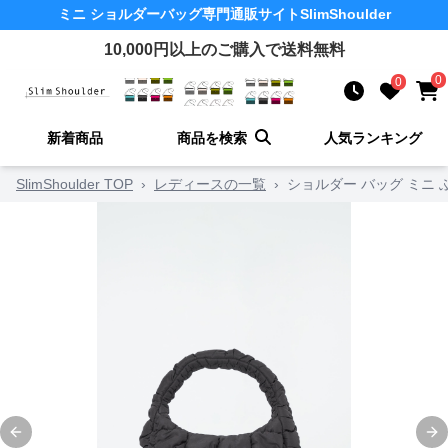
ミニ ショルダーバッグ
専門通販サイト
SlimShoulder
10,000
円以上のご購入で送料無料
0
0
新着商品
商品を検索
人気ランキング
SlimShoulder TOP
›
レディースの一覧
›
ショルダー バッグ ミニ
Previous slide
Ne