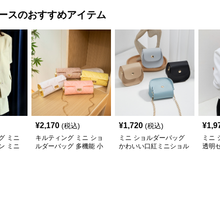
ース
のおすすめアイテム
¥
2,170
¥
1,720
¥
1,9
(税込)
(税込)
グ ミニ
キルティング ミニ ショ
ミニ ショルダーバッグ
ミニ
ン ミニ
ルダーバッグ 多機能 小
かわいい口紅ミニショル
透明
銭入れ 化粧ポーチ
ダーバッグ小銭入れ
ルダ