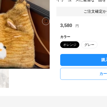
ご注文確定か
Next slide
3,580
円
カラー
オレンジ
グレー
購
カー