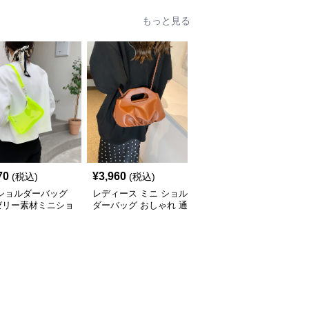
もっと見る
70
¥
3,960
¥
3,590
(税込)
(税込)
(税込)
 ショルダーバッグ
レディース ミニ ショル
ミニ ショルダーバッグ
ゼリー素材ミニショ
ダーバッグ おしゃれ 通
透明クリアミニショルダ
ーバッグ
勤 鞄
ーバッグレディース鞄