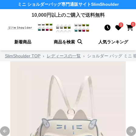
ミニ ショルダーバッグ
専門通販サイト
SlimShoulder
10,000
円以上のご購入で送料無料
0
0
新着商品
商品を検索
人気ランキング
SlimShoulder TOP
›
レディースの一覧
›
ショルダー バッグ ミニ
Previous slide
Ne