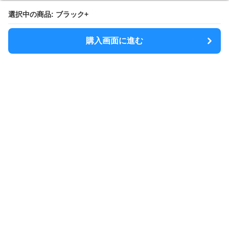
選択中の商品: ブラック+
選択中の商品: ブラック+
購入画面に進む
購入画面に進む
SlimShoulder
について
利用規約
プライバシー