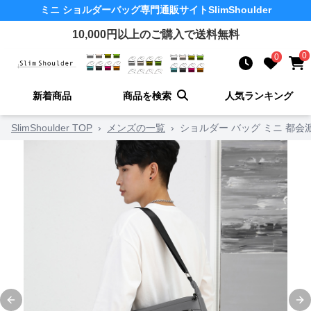
ミニ ショルダーバッグ
専門通販サイト
SlimShoulder
10,000
円以上のご購入で送料無料
0
0
新着商品
商品を検索
人気ランキング
SlimShoulder TOP
›
メンズの一覧
›
ショルダー バッグ ミニ 都
Previous slide
Ne