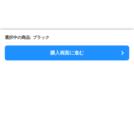
選択中の商品: ブラック
選択中の商品: ブラック
購入画面に進む
購入画面に進む
SlimShoulder
について