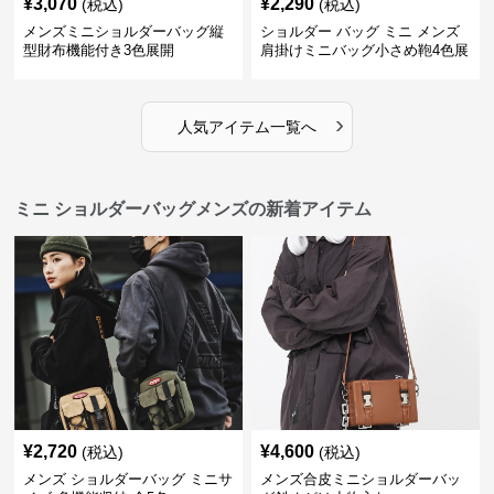
¥
3,070
¥
2,290
(税込)
(税込)
メンズミニショルダーバッグ縦
ショルダー バッグ ミニ メンズ
型財布機能付き3色展開
肩掛けミニバッグ小さめ鞄4色展
開
›
人気アイテム一覧へ
ミニ ショルダーバッグメンズの新着アイテム
¥
2,720
¥
4,600
(税込)
(税込)
メンズ ショルダーバッグ ミニサ
メンズ合皮ミニショルダーバッ