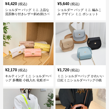
¥
4,420
¥
5,640
(税込)
(税込)
ショルダー バッグ ミニ 上品な
ショルダー バッグ ミニ 編みこ
流苏飾り付きレザー斜め掛けバ
み デザイン ミニ ポシェット
ッグ
¥
2,170
¥
1,720
(税込)
(税込)
キルティング ミニ ショルダーバ
ミニ ショルダーバッグ かわいい
ッグ 多機能 小銭入れ 化粧ポー
口紅ミニショルダーバッグ小銭
チ
入れ