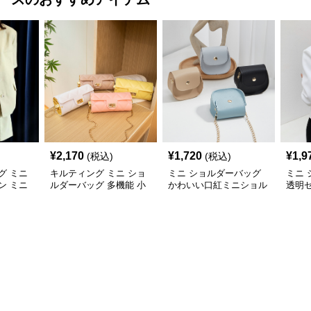
¥
2,170
¥
1,720
¥
1,9
(税込)
(税込)
グ ミニ
キルティング ミニ ショ
ミニ ショルダーバッグ
ミニ
ン ミニ
ルダーバッグ 多機能 小
かわいい口紅ミニショル
透明
銭入れ 化粧ポーチ
ダーバッグ小銭入れ
ルダ