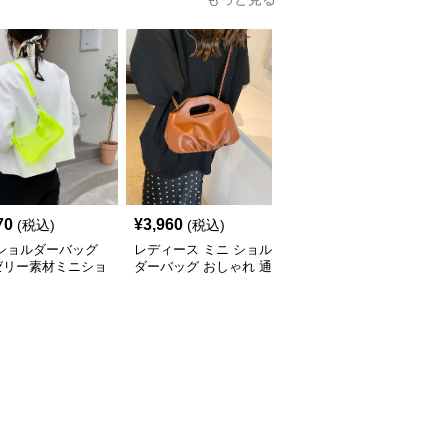
70
¥
3,960
¥
3,590
(税込)
(税込)
(税込)
 ショルダーバッグ
レディース ミニ ショル
ミニ ショルダーバッグ
ゼリー素材ミニショ
ダーバッグ おしゃれ 通
透明クリアミニショルダ
ーバッグ
勤 鞄
ーバッグレディース鞄