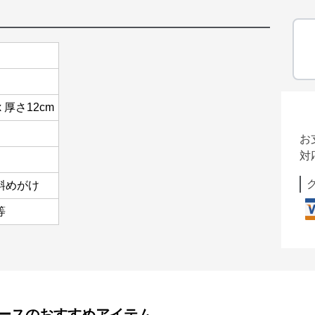
x 厚さ12cm
お
対
斜めがけ
等
ース
のおすすめアイテム