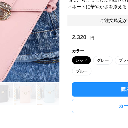
ィネートに華やかさを添える
ご注文確定か
2,320
Next slide
円
カラー
レッド
グレー
ブラ
ブルー
購
カー