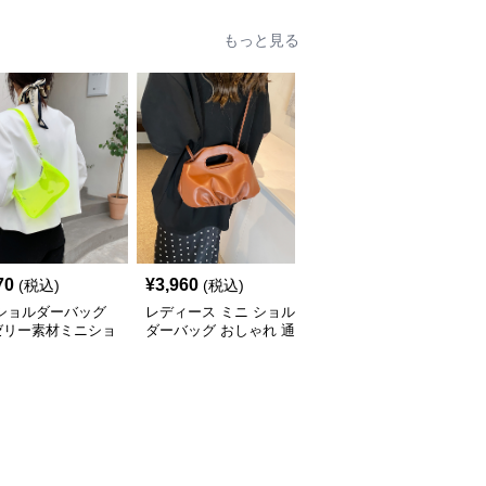
もっと見る
70
¥
3,960
¥
3,590
(税込)
(税込)
(税込)
 ショルダーバッグ
レディース ミニ ショル
ミニ ショルダーバッグ
ゼリー素材ミニショ
ダーバッグ おしゃれ 通
透明クリアミニショルダ
ーバッグ
勤 鞄
ーバッグレディース鞄