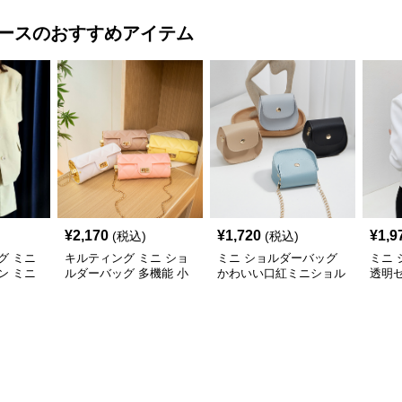
ース
のおすすめアイテム
¥
2,170
¥
1,720
¥
1,9
(税込)
(税込)
グ ミニ
キルティング ミニ ショ
ミニ ショルダーバッグ
ミニ
ン ミニ
ルダーバッグ 多機能 小
かわいい口紅ミニショル
透明
銭入れ 化粧ポーチ
ダーバッグ小銭入れ
ルダ