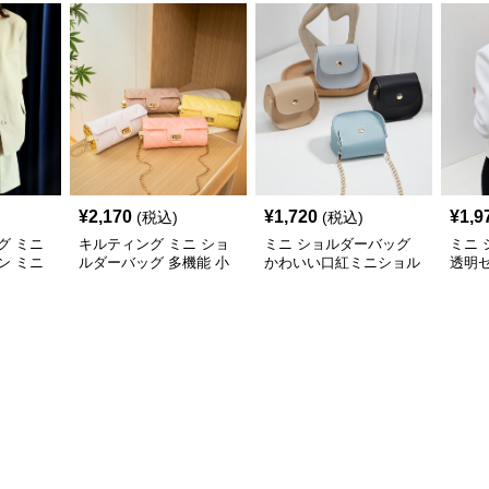
¥
2,170
¥
1,720
¥
1,9
(税込)
(税込)
グ ミニ
キルティング ミニ ショ
ミニ ショルダーバッグ
ミニ
ン ミニ
ルダーバッグ 多機能 小
かわいい口紅ミニショル
透明
銭入れ 化粧ポーチ
ダーバッグ小銭入れ
ルダ