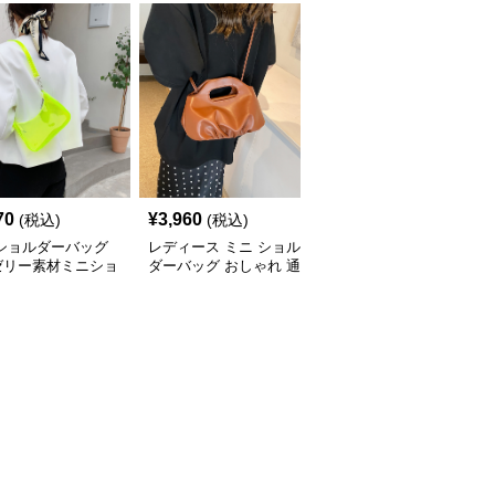
70
¥
3,960
¥
3,590
(税込)
(税込)
(税込)
 ショルダーバッグ
レディース ミニ ショル
ミニ ショルダーバッグ
ゼリー素材ミニショ
ダーバッグ おしゃれ 通
透明クリアミニショルダ
ーバッグ
勤 鞄
ーバッグレディース鞄