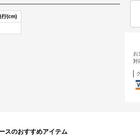
行(cm)
お
対
ース
のおすすめアイテム