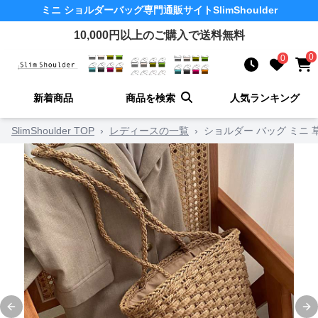
ミニ ショルダーバッグ
専門通販サイト
SlimShoulder
10,000
円以上のご購入で送料無料
0
0
新着商品
商品を検索
人気ランキング
SlimShoulder TOP
›
レディースの一覧
›
ショルダー バッグ ミニ
Previous slide
Ne