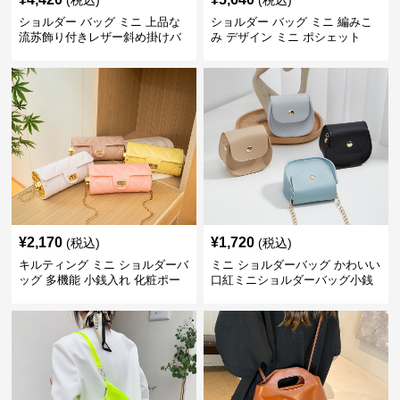
(税込)
(税込)
ショルダー バッグ ミニ 上品な
ショルダー バッグ ミニ 編みこ
流苏飾り付きレザー斜め掛けバ
み デザイン ミニ ポシェット
ッグ
¥
2,170
¥
1,720
(税込)
(税込)
キルティング ミニ ショルダーバ
ミニ ショルダーバッグ かわいい
ッグ 多機能 小銭入れ 化粧ポー
口紅ミニショルダーバッグ小銭
チ
入れ