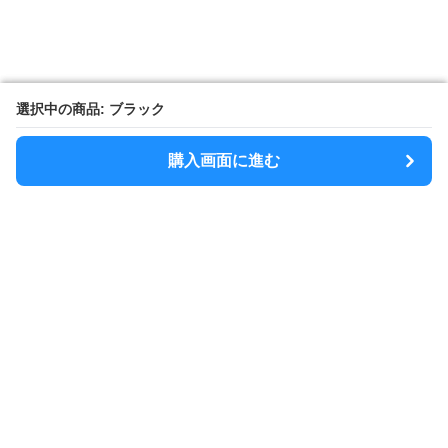
選択中の商品: ブラック
選択中の商品: ブラック
購入画面に進む
購入画面に進む
SlimShoulder
について