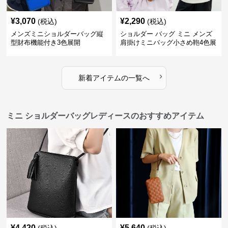
¥
3,070
¥
2,290
(税込)
(税込)
メンズミニショルダーバッグ縦
ショルダー バッグ ミニ メンズ
型財布機能付き3色展開
肩掛けミニバッグ小さめ鞄4色展
開
›
新着アイテムの一覧へ
ミニ ショルダーバッグレディースのおすすめアイテム
¥
4,420
¥
5,640