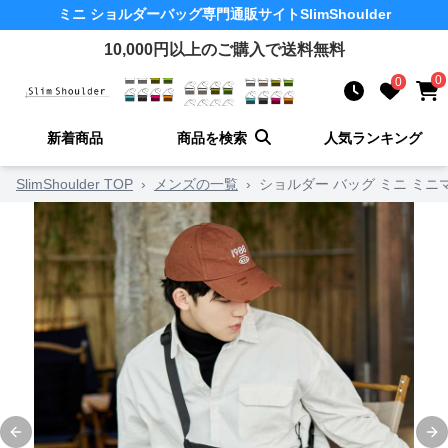
ミニ ショルダーバッグ
専門通販サイト
SlimShoulder
10,000
円以上のご購入で送料無料
0
0
新着商品
商品を検索
人気ランキング
SlimShoulder TOP
›
メンズの一覧
›
ショルダー バッグ ミニ ミニ
Previous slide
Ne