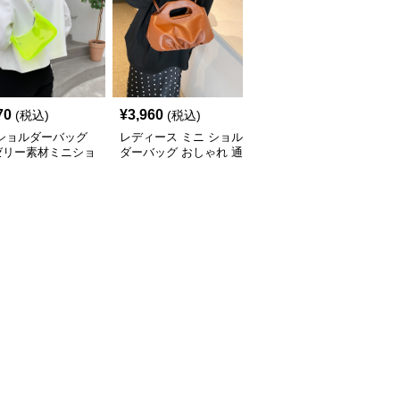
70
¥
3,960
¥
3,590
(税込)
(税込)
(税込)
 ショルダーバッグ
レディース ミニ ショル
ミニ ショルダーバッグ
ゼリー素材ミニショ
ダーバッグ おしゃれ 通
透明クリアミニショルダ
ーバッグ
勤 鞄
ーバッグレディース鞄