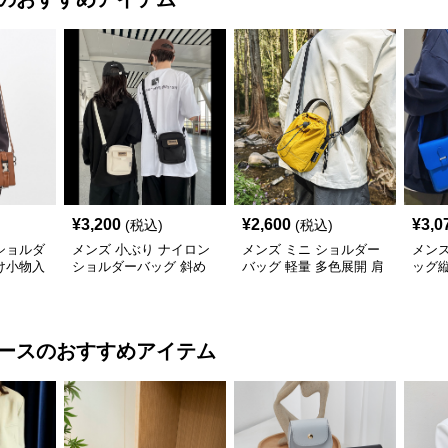
¥
3,200
¥
2,600
¥
3,0
(税込)
(税込)
ショルダ
メンズ 小ぶり ナイロン
メンズ ミニ ショルダー
メン
け小物入
ショルダーバッグ 斜め
バッグ 軽量 多色展開 肩
ッグ
がけ ミニバッグ
掛け
色展
ース
のおすすめアイテム