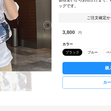
ッグです。
ご注文確定か
Next slide
3,800
円
カラー
ブラック
ブルー
ベ
購
カー