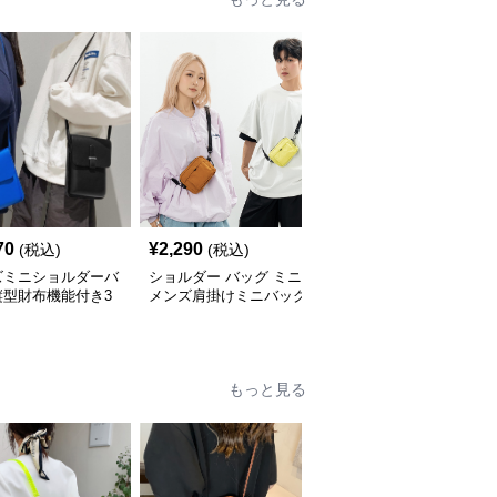
70
¥
2,290
¥
4,000
(税込)
(税込)
(税込)
ズミニショルダーバ
ショルダー バッグ ミニ
メンズ 合成皮革 ショル
縦型財布機能付き3
メンズ肩掛けミニバッグ
ダー ミニバッグ 小物入
開
小さめ鞄4色展開
れ
もっと見る