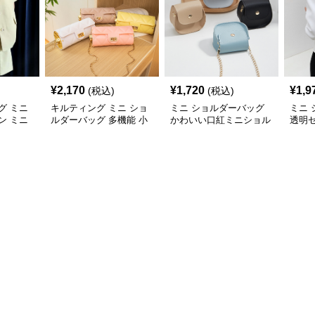
¥
2,170
¥
1,720
¥
1,9
(税込)
(税込)
グ ミニ
キルティング ミニ ショ
ミニ ショルダーバッグ
ミニ
ン ミニ
ルダーバッグ 多機能 小
かわいい口紅ミニショル
透明
銭入れ 化粧ポーチ
ダーバッグ小銭入れ
ルダ