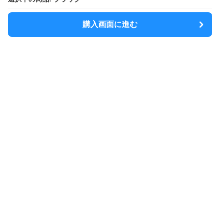
購入画面に進む
購入画面に進む
SlimShoulder
について
利用規約
プライバシー