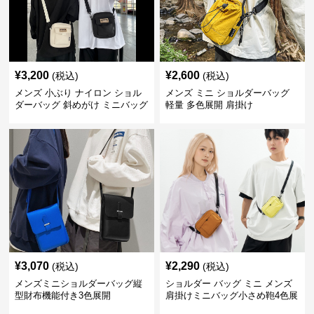
¥
3,200
¥
2,600
(税込)
(税込)
メンズ 小ぶり ナイロン ショル
メンズ ミニ ショルダーバッグ
ダーバッグ 斜めがけ ミニバッグ
軽量 多色展開 肩掛け
¥
3,070
¥
2,290
(税込)
(税込)
メンズミニショルダーバッグ縦
ショルダー バッグ ミニ メンズ
型財布機能付き3色展開
肩掛けミニバッグ小さめ鞄4色展
開