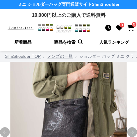
ミニ ショルダーバッグ
専門通販サイト
SlimShoulder
10,000
円以上のご購入で送料無料
0
0
新着商品
商品を検索
人気ランキング
SlimShoulder TOP
›
メンズの一覧
›
ショルダー バッグ ミニ クラ
Previous slide
Ne