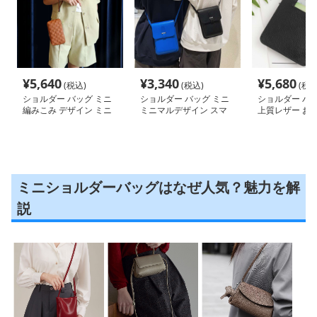
¥
5,640
¥
3,340
¥
5,680
(税込)
(税込)
(税込
ショルダー バッグ ミニ
ショルダー バッグ ミニ
ショルダー バッ
編みこみ デザイン ミニ
ミニマルデザイン スマ
上質レザー お
ポシェット
ホポシェット
ルダー ポシェ
ミニショルダーバッグはなぜ人気？魅力を解
説