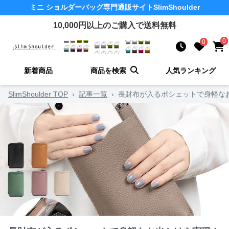
ミニ ショルダーバッグ
専門通販サイト
SlimShoulder
10,000
円以上のご購入で送料無料
0
0
新着商品
商品を検索
人気ランキング
SlimShoulder TOP
›
記事一覧
›
長財布が入るポシェットで身軽な