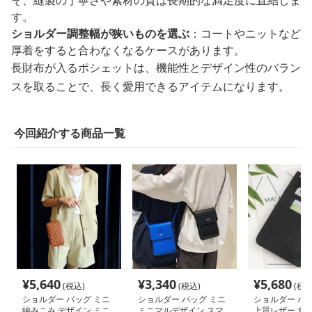
す。
ショルダー調整幅が狭いものを選ぶ
：コートやニットなど
厚着をすると合わなくなるケースがあります。
長財布が入るポシェットは、機能性とデザイン性のバラン
スを取ることで、長く愛用できるアイテムになります。
今回紹介する商品一覧
¥
5,640
¥
3,340
¥
5,680
(税込)
(税込)
(税込
ショルダー バッグ ミニ
ショルダー バッグ ミニ
ショルダー バッ
編みこみ デザイン ミニ
ミニマルデザイン スマ
上質レザー お