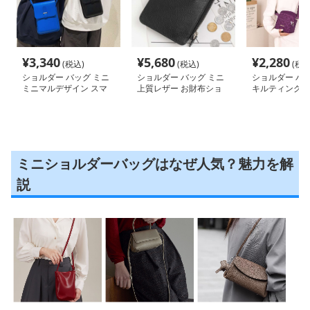
¥
3,340
¥
5,680
¥
2,280
(税込)
(税込)
(税込
ショルダー バッグ ミニ
ショルダー バッグ ミニ
ショルダー バッ
ミニマルデザイン スマ
上質レザー お財布ショ
キルティングス
ホポシェット
ルダー ポシェット
ミニポシェット
ミニショルダーバッグはなぜ人気？魅力を解
説