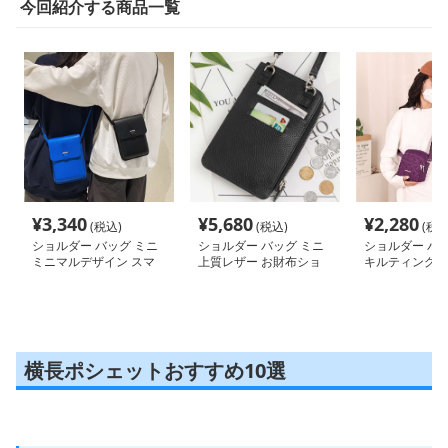
今回紹介する商品一覧
¥
3,340
¥
5,680
¥
2,280
(税込)
(税込)
(税込
ショルダー バッグ ミニ
ショルダー バッグ ミニ
ショルダー バッ
ミニマルデザイン スマ
上質レザー お財布ショ
キルティングス
ホポシェット
ルダー ポシェット
ミニポシェット
横長ポシェットおすすめ10選