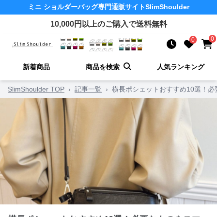
ミニ ショルダーバッグ
専門通販サイト
SlimShoulder
10,000
円以上のご購入で送料無料
0
0
新着商品
商品を検索
人気ランキング
SlimShoulder TOP
›
記事一覧
›
横長ポシェットおすすめ10選！